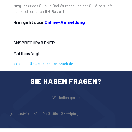
Mitglieder
des Skiclub Bad Wurzach und der Skiläuferzunft
Leutkirch erhalten
5 € Rabatt.
Hier gehts zur
Online-Anmeldung
ANSPRECHPARTNER
Matthias Vogt
skischule@skiclub-bad-wurzach.de
SIE HABEN FRAGEN?
Wir helfen gerne
[contact-form-7 id="250" title="Ski-Alpin"]